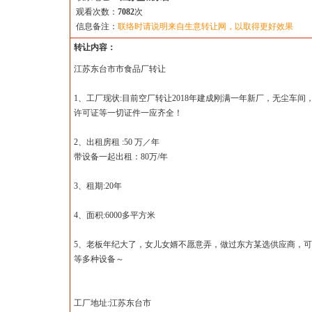
观看次数：
7082
次
信息备注：
联络时请说明来自生意转让网，以取得更好效果
转让内容：
江苏东台市市食品厂转让
1、工厂现状:目前空厂转让2018年建成刚满一年新厂，无尘
许可证等一切证件一应齐全！
2、出租房租 :50 万／年
带设备一起出租：80万/年
3、租期:20年
4、面积:6000多平方米
5、老板年纪大了，女儿女婿不愿意弄，做过东方某选供应商，可
等多种设备～
工厂地址:江苏东台市