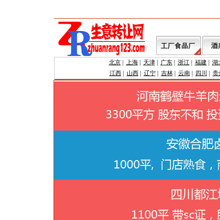
北京
|
上海
|
天津
|
广东
|
浙江
|
福建
|
湖
江西
|
山西
|
辽宁
|
吉林
|
云南
|
四川
|
贵