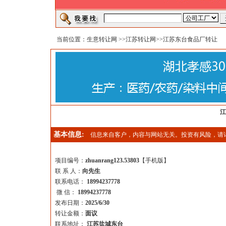
当前位置：
生意转让网
>>
江苏转让网
>>江苏东台食品厂转让
江
基本信息:
信息来自客户，内容与网站无关。投资有风险，请
项目编号：
zhuanrang123.53803
【
手机版
】
联 系 人：
向先生
联系电话：
18994237778
微 信：
18994237778
发布日期：
2025/6/30
转让金额：
面议
联系地址：
江苏盐城东台