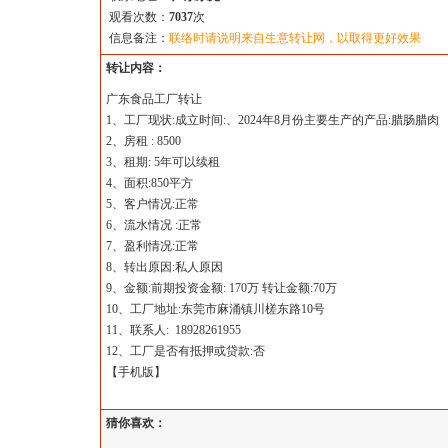
观看次数：
7037
次
信息备注：
联络时请说明来自生意转让网，以取得更好效果
转让内容：
广东食品工厂转让
1、工厂现状:成立时间:、2024年8月份主要生产的产品:腊肠腊肉
2、房租 : 8500
3、租期: 5年可以续租
4、面积:850平方
5、客户情况:正常
6、流水情况 :正常
7、盈利情况:正常
8、转出原因:私人原因
9、金额:前期投资金额: 170万 转让金额:70万
10、工厂地址:东莞市麻涌镇川槎东路10号
11、联系人: 18928261955
12、工厂是否有抵押或贷款:否
【
手机版
】
猜你喜欢：