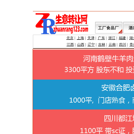
北京
|
上海
|
天津
|
广东
|
浙江
|
福建
|
湖
江西
|
山西
|
辽宁
|
吉林
|
云南
|
四川
|
贵