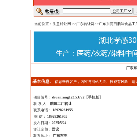
当前位置：
生意转让网
>>
广东转让网
>>广东东莞日腊味食品工
广东东
基本信息:
信息来自客户，内容与网站无关。投资有风险，请
项目编号：
zhuanrang123.53772
【
手机版
】
联 系 人：
腊味工厂转让
联系电话：
18928261955
微 信：
18928261955
发布日期：
2025/5/24
转让金额：
面议
联系地址：
广东东莞