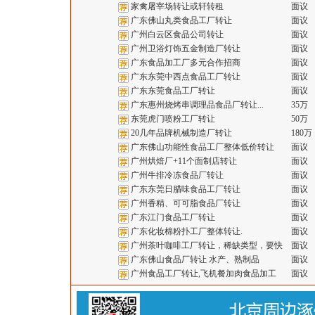
家禽屠宰场转让或轩转租
面议
广东佛山丸类食品工厂转让
面议
广州白云区食品公司转让
面议
广州卫浴灯饰五金制造厂转让
面议
广东食品加工厂多元合作招商
面议
广东东莞中西点食品工厂转让
面议
广东东莞食品工厂转让
面议
广东惠州烧烤串调理品食品厂转让...
35万
东莞虎门喷粉工厂转让
50万
20几年品牌机械制造厂转让
180万
广东佛山功能性食品工厂整体低价转让
面议
广州烘焙厂+11个面制店转让
面议
广州牛排冷冻食品厂转让
面议
广东东莞日腊味食品工厂转让
面议
广州香精、可可脂食品厂转让
面议
广东江门食品工厂转让
面议
广东化妆棉粉扑工厂整体转让.
面议
广州茶叶咖啡工厂转让，稀缺类型，要快
面议
广东佛山食品厂转让 水产、熟制品
面议
广州食品工厂转让,飞机餐加肉食品加工
面议