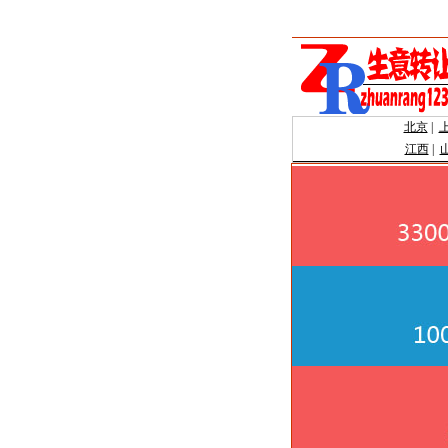
北京
|
江西
|