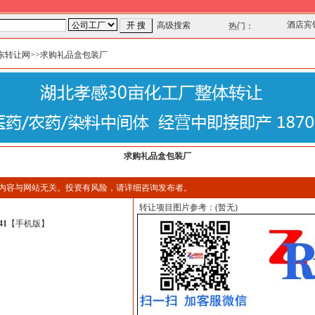
酒店宾
高级搜索
热门：
东转让网
>>求购礼品盒包装厂
求购礼品盒包装厂
内容与网站无关。投资有风险，请详细咨询发布者。
转让项目图片参考：(暂无)
41
【
手机版
】