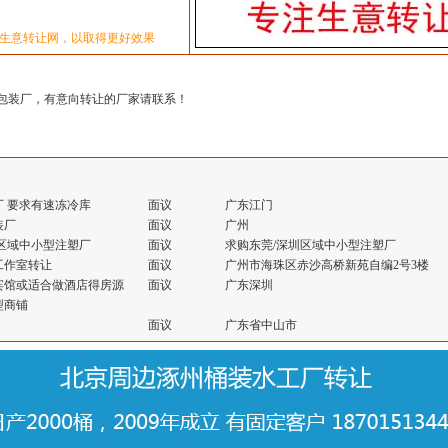
生意转让网，以取得更好效果
包装厂，有意向转让的厂家请联系！
 要求有速冻冷库
面议
广东江门
装厂
面议
广州
区域中小型注塑厂
面议
求购东莞/深圳区域中小型注塑厂
工作室转让
面议
广州市海珠区赤沙高桥新苑自编2号3楼
宾馆或适合做酒店得房源
面议
广东深圳
型商铺
面议
广东省中山市