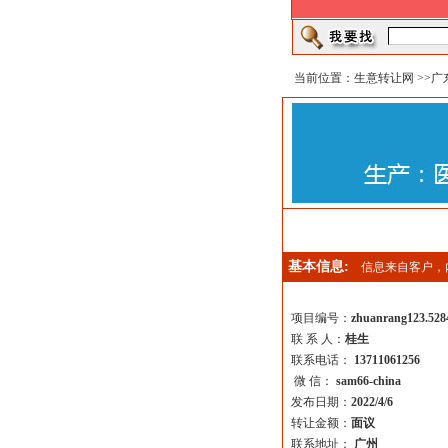
当前位置：
生意转让网
>>
广
基本信息:
信息来自客户，
项目编号：
zhuanrang123.528
联 系 人：
桂生
联系电话：
13711061256
微 信：
sam66-china
发布日期：
2022/4/6
转让金额：
面议
联系地址：
广州