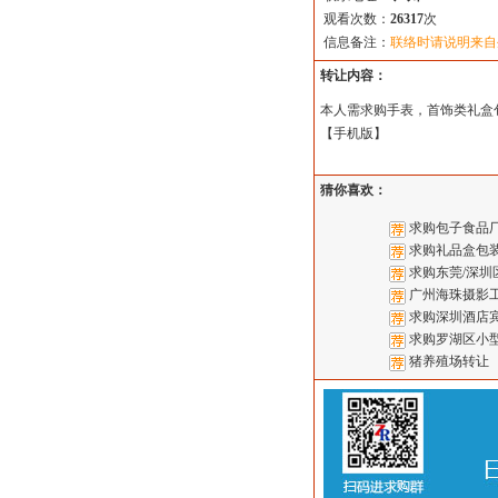
观看次数：
26317
次
信息备注：
联络时请说明来自
转让内容：
本人需求购手表，首饰类礼盒
【
手机版
】
猜你喜欢：
求购包子食品厂
求购礼品盒包
求购东莞/深圳
广州海珠摄影
求购深圳酒店
求购罗湖区小
猪养殖场转让