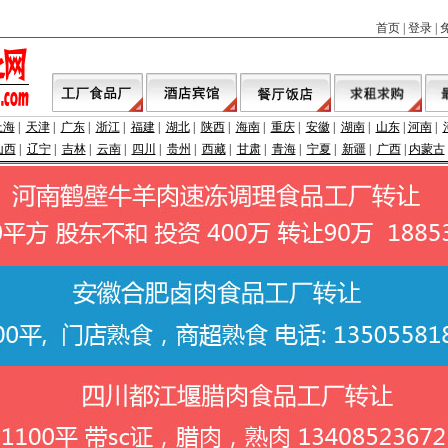
首页
|
登录
|
上海
|
天津
|
广东
|
浙江
|
福建
|
湖北
|
陕西
|
海南
|
重庆
|
安徽
|
湖南
|
山东
|
河南
|
山西
|
辽宁
|
吉林
|
云南
|
四川
|
贵州
|
西藏
|
甘肃
|
青海
|
宁夏
|
新疆
|
广西
|
内蒙古