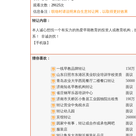
观看次数：
29125
次
信息备注：
联络时请说明来自生意转让网，以取得更好效果
转让内容：
本人诚心想找一个有实力的热爱早期教育的投资人或教育机构，
系！ 非诚勿扰！
【
手机版
】
猜你喜欢：
一线早教品牌转让
150万
山东日照市东港区美业职业培训学校资质
面议
青岛农业大学西苑餐厅二楼餐口转让
50000
济南知名早教机构转让
面议
省庄钢琴乐器培训中心
面议
济南市天桥区小鲁居工业园独院出租售
190万
转让营业中免税水店
面议
转让幼儿园
面议
宾馆转让
26000
因家中有事，转让或合作或承包网吧
面议
服装店
面议
转让鲁东大选附近服装礼品店
面议