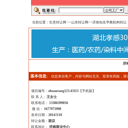
当前位置：
生意转让网
>>
山东转让网
>>济南知名早教机构转让
济
基本信息:
信息来自客户，内容与网站无关。投资有风险，请
项目编号：
zhuanrang123.43113
【
手机版
】
联 系 人：
王女士
联系电话：
13386399056
微 信：
1677975998
发布日期：
2014/3/10
转让金额：
面议
联系地址：
济南商业中心