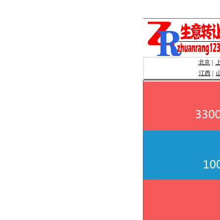
北京
|
江西
|