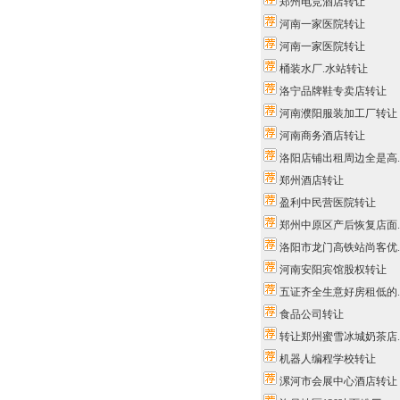
郑州电竞酒店转让
河南一家医院转让
河南一家医院转让
桶装水厂.水站转让
洛宁品牌鞋专卖店转让
河南濮阳服装加工厂转让
河南商务酒店转让
洛阳店铺出租周边全是高..
郑州酒店转让
盈利中民营医院转让
郑州中原区产后恢复店面..
洛阳市龙门高铁站尚客优..
河南安阳宾馆股权转让
五证齐全生意好房租低的..
食品公司转让
转让郑州蜜雪冰城奶茶店..
机器人编程学校转让
漯河市会展中心酒店转让