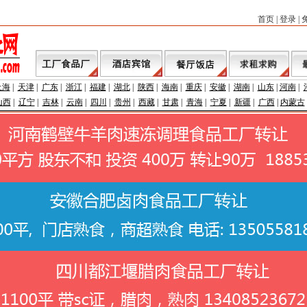
首页
|
登录
|
上海
|
天津
|
广东
|
浙江
|
福建
|
湖北
|
陕西
|
海南
|
重庆
|
安徽
|
湖南
|
山东
|
河南
|
山西
|
辽宁
|
吉林
|
云南
|
四川
|
贵州
|
西藏
|
甘肃
|
青海
|
宁夏
|
新疆
|
广西
|
内蒙古