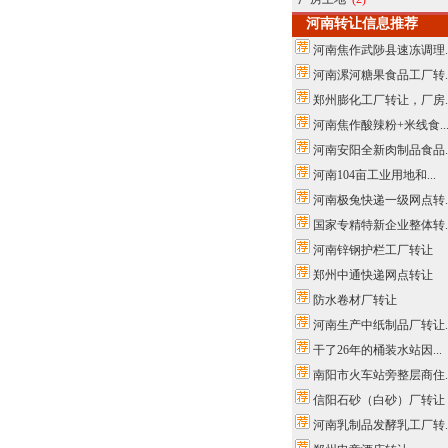
河南转让信息推荐
河南焦作武陟县速冻调理..
河南漯河糖果食品工厂转..
郑州膨化工厂转让，厂房..
河南焦作酸辣粉+米线食..
河南安阳全新肉制品食品..
河南104亩工业用地和...
河南极兔快递一级网点转..
国家专精特新企业整体转..
河南锌钢护栏工厂转让
郑州中通快递网点转让
防水卷材厂转让
河南生产中纸制品厂转让..
干了26年的桶装水站因...
南阳市火车站旁整层商住..
信阳石砂（白砂）厂转让
河南乳制品发酵乳工厂转..