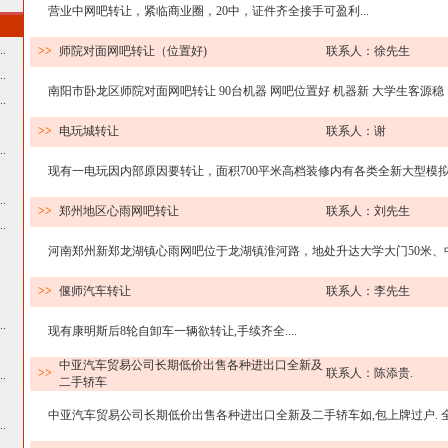
营业中网吧转让，紧临商业圈，20中，证件齐全接手可盈利...
.
>>
师院对面网吧转让（位置好)
联系人：徐先生
.
南阳市卧龙区师院对面网吧转让 90台机器 网吧位置好 机器新 大学生客源稳 网
.
.
>>
电玩城转让
联系人：谢
.
现有一电玩因内部原因要转让，面积700平米高档装修内有各类全新大型模拟机
.
>>
郑州地区心雨网吧转让
联系人：刘先生
.
河南郑州新郑龙湖镇心雨网吧位于龙湖镇淮河路，地处升达大学大门50米、中原工
>>
偃师汽车转让
联系人：李先生
.
现有康明斯后8轮自卸车一辆欲转让,手续齐全....
中亚汽车贸易公司长期低价出售各种进出口全新及
>>
联系人：陈添贵.
.
二手轿车
中亚汽车贸易公司长期低价出售各种进出口全新及二手轿车如,包上牌过户. 全国
.