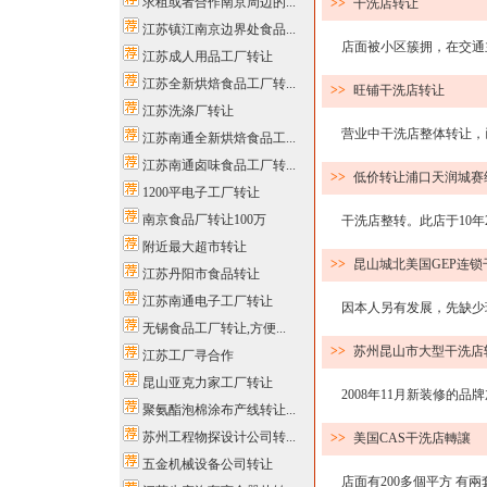
求租或者合作南京周边的...
>>
干洗店转让
江苏镇江南京边界处食品...
店面被小区簇拥，在交通主干
江苏成人用品工厂转让
江苏全新烘焙食品工厂转...
>>
旺铺干洗店转让
江苏洗涤厂转让
营业中干洗店整体转让，已
江苏南通全新烘焙食品工...
江苏南通卤味食品工厂转...
>>
低价转让浦口天润城赛
1200平电子工厂转让
南京食品厂转让100万
干洗店整转。此店于10年2
附近最大超市转让
>>
昆山城北美国GEP连
江苏丹阳市食品转让
江苏南通电子工厂转让
因本人另有发展，先缺少现
无锡食品工厂转让,方便...
>>
苏州昆山市大型干洗店
江苏工厂寻合作
昆山亚克力家工厂转让
2008年11月新装修的品牌
聚氨酯泡棉涂布产线转让...
苏州工程物探设计公司转...
>>
美国CAS干洗店轉讓
五金机械设备公司转让
店面有200多個平方 有兩套