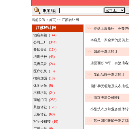
当前位置：
首页
>>
江苏转让网
江苏转让网
>>
提供上海商标，免费包
酒店宾馆
(144)
本店是一家全新的提供上海
公司工厂
(344)
餐饮美食
(117)
>>
如皋干洗店转让
培训学校
(43)
店面面积70平，有酒店客源
美容美发
(24)
医疗机构
(13)
>>
昆山品牌干洗店转让
招商加盟
(18)
休闲娱乐
(6)
因怀孕无暇顾及洗衣店现忍痛
求租求购
(24)
>>
南京洗涤公司转让
商铺门面
(253)
其他转让
(128)
小型洗衣房加业务整体转让，
设备转让
(60)
>>
苏州园区旺铺干洗店忍
写字楼租转
(10)
厂房土地
(6)