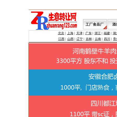
北京
|
上海
|
天津
|
广东
|
浙江
|
福建
|
湖
江西
|
山西
|
辽宁
|
吉林
|
云南
|
四川
|
贵