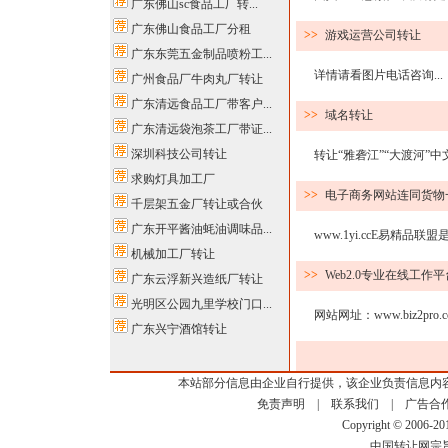
广东佛山sc食品工厂转...
广东佛山食品工厂分租
>>
游戏运营公司转让
广东东莞五金制品喷粉工...
详情请看图片电话咨询...
广州食品厂牛肉丸厂转让
广东清远食品工厂带客户...
>>
域名转让
广东清远袋泡茶工厂带证...
深圳科技公司转让
转让“雅砻江”“大渡河”中文域
求购灯具加工厂
>>
电子商务网站连同货物
千层架五金厂转让或合伙
广东开平酱油蚝油调味品...
www.1yi.ccE易精品联
机械加工厂转让
>>
Web2.0专业在线工作
广东云浮新兴造纸厂转让
光明区公园九里学校门口...
网站网址：www.biz2pro
广东兴宁酒馆转让
本站部分信息由企业自行提供，该企业负责信息内
免责声明
|
联系我们
|
广告合
Copyright © 2006-2
中国转让网宗