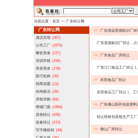
当前位置：
首页
>>
广东转让网
广东转让网
>>
广东清远英德标识厂转
酒店宾馆
(307)
​广东英德标识厂转让，占地1
公司工厂
(1076)
餐饮美食
(227)
>>
广东食品厂房转让
培训学校
(106)
广东江门食品工厂转让 1、工厂
美容美发
(158)
医疗机构
(50)
>>
东莞食品厂转让
招商加盟
(22)
休闲娱乐
(28)
东莞食品工厂转让 1、工厂现
求租求购
(84)
>>
广东佛山医药包装塑料
商铺门面
(1004)
其他转让
(436)
转让转租包装瓶生产工厂。有
设备转让
(115)
>>
佛山厂房转让
写字楼租转
(44)
厂房土地
(26)