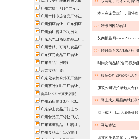
深圳宝安拌粉麻辣烫店铺...
>>
东莞电子商务公司转让
广州烘焙厂+11个面制...
本人在东莞虎门，因特殊原因
广州牛排冷冻食品厂转让
广州酒店转让，广东酒店...
>>
研报网网站转让
广州酒店转让78间房近...
艾商报告网www.23repor
广东东莞日腊味食品工厂...
广州香精、可可脂食品厂...
>>
转时尚女装品牌商标,
广东江门食品工厂转让
广东食品厂房转让
时尚女装品牌(含商标,淘宝商
东莞食品厂转让
>>
服装公司诚招承包人合
广东化妆棉粉扑工厂整体...
广州茶叶咖啡工厂转让，...
服装公司诚招承包人合作经营
番禺区300㎡某美容院...
>>
网上成人用品商城低价
广州酒店转让38间房3...
广东佛山食品厂转让 水...
网上成人用品商城低价转让 快
广州食品工厂转让,飞机...
广东速冻食品工厂转让，...
>>
网站转让
广州食品工厂15万转让
因其它生意繁忙，没有足够