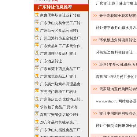
厂房转让 位于佛山市狮山镇穆院
广东转让信息推荐
家禽屠宰场转让或轩转租
>>
开平剑花霸王花农场转
广东佛山丸类食品工厂转...
转让开平市月山镇水井农场
广州白云区食品公司转让
广州卫浴灯饰五金制造厂...
>>
环氧板边角料项目转让
广东食品加工厂多元合作...
环氧板边角料项目转让...
广东调理品食品厂转让
广东酒店转让
>>
经营1年多公司,商标,
广东东莞中西点食品工厂...
广东东莞食品工厂转让
深圳2014年8月份注册的公司
广东惠州烧烤串调理品食...
>>
俄罗斯淘宝代购网站转
东莞虎门喷粉工厂转让
广东肇庆四会优质酒店转...
www.wetao.ru 网站
求购包子食品厂 要求有...
>>
转让中国制造网银牌会
深圳宝安餐饮店铺位转让
20几年品牌机械制造厂...
转让中国制造网银牌会员 2014
广东佛山功能性食品工厂...