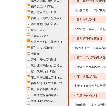
健康调味品厂整厂转让
>>
厦门135平米的超市转
福清惠仁牙科转让
新装修的超市，营业执照烟
厦门方便速食工厂转让
福建漳州网红大型蹦床公...
>>
泉州汽配店转让
漳州龙海临街旺铺转让，...
专业经营十五年，一直盈利
食品厂转让
眼镜公司转让
>>
泉州奶茶餐饮店转让
泉州市惠安幼儿园转让（...
厦门家政公司转让
面积130平方，店内电器器
旺铺转让
>>
莆田市天九湾品旺快餐
营业中餐饮店铺转让
泉州证件齐全幼儿园转让
位于莆田市荔城区天九湾品旺
新一代调味品--蚝晶 ...
>>
东孚快餐店转让
东山岛景区附近交通枢纽...
福建省莆田大丰收餐厅转...
由于实在辛苦没办法经营，所
厦门食品有限公司转让
儿童体适能运动馆转让
>>
急转接手可盈利
婴幼儿游泳馆转让
店铺优势：1·本店位于湖里