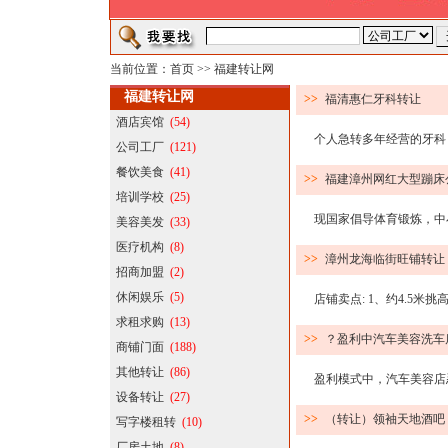
当前位置：
首页
>>
福建转让网
福建转让网
>>
福清惠仁牙科转让
酒店宾馆
(54)
个人急转多年经营的牙科，
公司工厂
(121)
餐饮美食
(41)
>>
福建漳州网红大型蹦床
培训学校
(25)
现国家倡导体育锻炼，中小
美容美发
(33)
医疗机构
(8)
>>
漳州龙海临街旺铺转让
招商加盟
(2)
休闲娱乐
(5)
店铺卖点: 1、约4.5米挑高
求租求购
(13)
>>
？盈利中汽车美容洗车
商铺门面
(188)
其他转让
(86)
盈利模式中，汽车美容店忍
设备转让
(27)
>>
（转让）领袖天地酒吧
写字楼租转
(10)
厂房土地
(8)