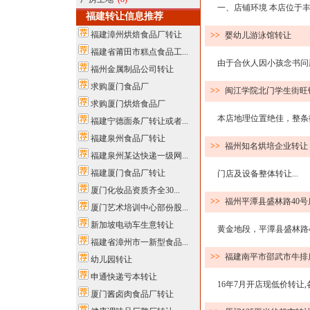
一、店铺环境 本店位于丰泽区领
福建转让信息推荐
福建漳州烘焙食品厂转让
>>
婴幼儿游泳馆转让
福建省莆田市糕点食品工...
由于合伙人因小孩念书问题
福州金属制品公司转让
求购厦门食品厂
>>
闽江学院北门学生街旺
求购厦门烘焙食品厂
本店地理位置绝佳，整条街
福建宁德面条厂转让或者...
福建泉州食品厂转让
>>
福州知名烘培企业转让
福建泉州某达快递一级网...
福建厦门食品厂转让
门店及设备整体转让...
厦门化妆品资质齐全30...
>>
福州平潭县盛林路40
厦门艺术培训中心部份股...
新加坡电动车生意转让
黄金地段，平潭县盛林路40号
福建省漳州市一新型食品...
>>
福建南平市邵武市牛排
幼儿园转让
申通快递亏本转让
16年7月开店现低价转让,各
厦门酱卤肉食品厂转让