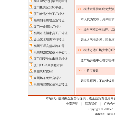
闽江学院北门学生街旺铺...
厦门集美区2000平盈...
>>
福清宏路街道成龙大酒
厦门食品分装工厂转让
本人代为发布，具体细节 有
福州知名烘培企业转让
厦门一食用油厂转让
>>
漳州南靖公司品牌、店
福州市吸塑家具工厂转让
金山艺术培训琴行转让
因本人另有发展，现欲将正常
福州平潭县盛林路40号...
>>
福清万达广场旁中心旺
泉州加盟连锁型环保公司...
厦门同安整栋出租房转让
达广场旁边中心餐饮旺铺出售
厦门135平米的超市转...
>>
小超市转让
泉州汽配店转让
泉州奶茶餐饮店转让
因家里原因，不能继续开店，
泉州南安市区便利店转让
本站部分信息由企业自行提供，该企业负责信息内
免责声明
|
联系我们
|
广告合
Copyright © 2006-2
中国转让网宗