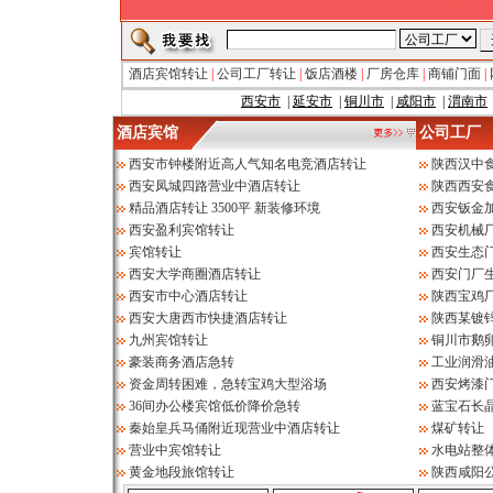
酒店宾馆转让
|
公司工厂转让
|
饭店酒楼
|
厂房仓库
|
商铺门面
|
西安市
|
延安市
|
铜川市
|
咸阳市
|
渭南市
酒店宾馆
公司工厂
西安市钟楼附近高人气知名电竞酒店转让
陕西汉中
西安凤城四路营业中酒店转让
陕西西安
精品酒店转让 3500平 新装修环境
西安钣金
西安盈利宾馆转让
西安机械
宾馆转让
西安生态
西安大学商圈酒店转让
西安门厂
西安市中心酒店转让
陕西宝鸡
西安大唐西市快捷酒店转让
陕西某镀
九州宾馆转让
铜川市鹅
豪装商务酒店急转
工业润滑
资金周转困难，急转宝鸡大型浴场
西安烤漆
36间办公楼宾馆低价降价急转
蓝宝石长
秦始皇兵马俑附近现营业中酒店转让
煤矿转让
营业中宾馆转让
水电站整
黄金地段旅馆转让
陕西咸阳