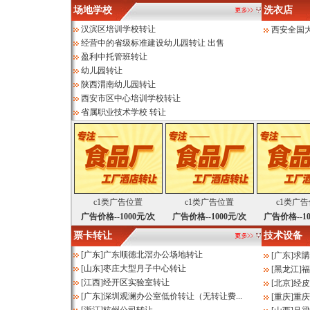
场地学校
洗衣店
汉滨区培训学校转让
西安全国
经营中的省级标准建设幼儿园转让 出售
盈利中托管班转让
幼儿园转让
陕西渭南幼儿园转让
西安市区中心培训学校转让
省属职业技术学校 转让
c1类广告位置
c1类广告位置
c1类广
广告价格--1000元/次
广告价格--1000元/次
广告价格--10
票卡转让
技术设备
[
广东
]
广东顺德北滘办公场地转让
[
广东
]
求購
[
山东
]
枣庄大型月子中心转让
[
黑龙江
]
福
[
江西
]
经开区实验室转让
[
北京
]
经皮
[
广东
]
深圳观澜办公室低价转让（无转让费...
[
重庆
]
重庆