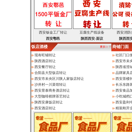
西安钣金工厂转让
豆腐生产线设备
西安消防
西安鄠邑
陕西西安-面议
陕西西安
饭店酒楼
商铺门面
现有旺铺转让
社区门口
陕西酒店转让
西安市未
西安餐厅转让
陕西省澄
合阳县大型饭店转让
品牌家具
西安市未央区川陕人家饭店转让
西安茶楼
沙井村一川菜馆转让
长乐东路
西安昱泰商务酒店转让
西安食品
大型咖啡棋牌茶艺转让
小吃城档
陕西安康饭店转让
西安盈利中
西安酒店转让
精装刚开