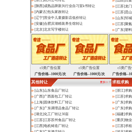
[
浙江
]
杭州公司转让
[
山西
]
吕梁
[
陕西
]
成熟品牌新兴行业自习室k书转让
[
江苏
]
龙门
[
内蒙古
]
包头家政转让
[
江苏
]
昆山
[
辽宁
]
营业中儿童摄影店低价转让
[
山东
]
邹城
[
安徽
]
合肥滨湖精装养生馆转让
[
江苏
]
聚氨
[
北京
]
北京写字楼转让
[
广东
]
塑料
c1类广告位置
c1类广告位置
c1类广
广告价格--1000元/次
广告价格--1000元/次
广告价格--10
其他转让
求租求购
[
山东
]
山东食品厂转让
[
浙江
]
求购
[
广西
]
广西面包工厂转让
[
江苏
]
求购
[
上海
]
固体饮料工厂转让
[
广东
]
求购
[
广东
]
广东调理品食品厂转让
[
广东
]
求购
[
湖北
]
化工厂转让30亩
[
福建
]
求购
[
江苏
]
江苏苏州食品厂转让
[
重庆
]
物业
[
江西
]
电机铸造厂转让
[
江苏
]
求租
[
广东
]
广东酒店转让
[
河北
]
求购