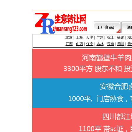
北京
|
上海
|
天津
|
广东
|
浙江
|
福建
|
湖
江西
|
山西
|
辽宁
|
吉林
|
云南
|
四川
|
贵