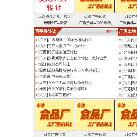
上海模具注塑厂转让
c1类广告位置
c1类
上海松江--面议
广告价格--1000元/次
广告价格--1
写字楼转让
厂房土地
[
广东
]
广东顺德北滘办公场地转让
[
广东
]
求
[
山东
]
枣庄大型月子中心转让
[
黑龙江
]
[
江西
]
经开区实验室转让
[
北京
]
经
[
广东
]
深圳观澜办公室低价转让（无转让费...
[
重庆
]
重
[
浙江
]
杭州公司转让
[
山西
]
吕
[
陕西
]
成熟品牌新兴行业自习室k书转让
[
江苏
]
龙
[
内蒙古
]
包头家政转让
[
江苏
]
昆
[
辽宁
]
营业中儿童摄影店低价转让
[
山东
]
邹
[
安徽
]
合肥滨湖精装养生馆转让
[
江苏
]
聚
[
北京
]
北京写字楼转让
[
广东
]
塑
c1类广告位置
c1类广告位置
c1类