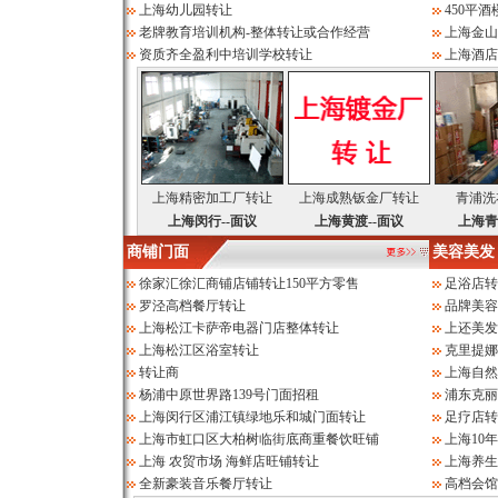
上海幼儿园转让
450平
老牌教育培训机构-整体转让或合作经营
上海金山
资质齐全盈利中培训学校转让
上海酒店
上海精密加工厂转让
上海成熟钣金厂转让
青浦洗
上海闵行--面议
上海黄渡--面议
上海青
商铺门面
美容美发
徐家汇徐汇商铺店铺转让150平方零售
足浴店转
罗泾高档餐厅转让
品牌美容
上海松江卡萨帝电器门店整体转让
上还美发
上海松江区浴室转让
克里提娜
转让商
上海自然
杨浦中原世界路139号门面招租
浦东克丽
上海闵行区浦江镇绿地乐和城门面转让
足疗店转
上海市虹口区大柏树临街底商重餐饮旺铺
上海10
上海 农贸市场 海鲜店旺铺转让
上海养生
全新豪装音乐餐厅转让
高档会馆