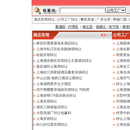
酒店宾馆转让
|
公司工厂转让
|
餐饮美食
|
厂房仓库
|
商铺门面
|
黄浦区
|
卢湾区
|
徐汇区
|
徐家汇
|
长宁区
|
静安
酒店宾馆
公司工厂
静安区曹家渡海友酒店转让
上海固体
上海市松江区松东路旅馆转让
上海全新
松政宾馆转让
闲置资金
上海浦东新区宾馆转让主题酒店转让
上海烘焙
嘉定城区公寓房转让
上海化工
上海松江四星级酒店桑拿浴场转让
上海冷冻
中山公园 地铁口酒店公寓转让
上海空气
上海浦西新开元大酒店
转让上海
武宁商圈繁华地段宾馆转让 70间房
上海宠物
上海崇明176亩农家乐转让
大型环境
上海宾馆转让
环境检测
浦东三林镇饭店转让
上海实业
大型洗涤厂转让包赢利
经营中的
上海宾馆转让
转让上海
松江好位置宾馆转让
上海化妆