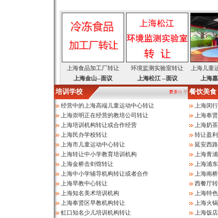
上海食品加工厂转让
环境监测实验室转让
上海儿童
上海金山--面议
上海松江 --面议
上海嘉
培训学校
餐饮美食
经营中的上海高端儿童运动中心转让
上海闵行
上海崇明正在经营的教培公司转让
上海奉贤
上海培训机构转让或合作经营
上海奶茶
上海民办学校转让
转让盈利
上海市儿童运动中心转让
延安西路
上海转让中小学教育培训机构
上海青浦
上海金桥击剑馆转让
上海浦东
上海中小学辅导机构转让或者合作
上海南桥
上海早教中心转让
西餐厅转
上海知名美术培训机构
上海特色
上海奉贤区早教机构转让
上海火锅
虹口知名少儿培训机构转让
上海饭店