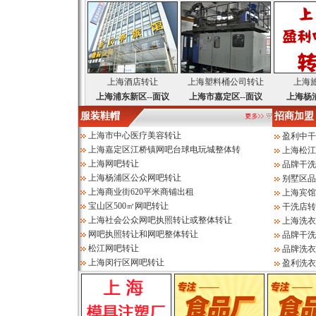
上海酒店转让
上海塑料桶公司转让
上海
上海浦东新区--面议
上海市嘉定区--面议
上海杨浦
服装鞋帽
招商加盟
上海市中心医疗美容转让
盈利中干
上海嘉定区江桥镇网吧台球电玩城整体转
上海松江
上海网吧转让
品牌干洗
上海杨浦区公众网吧转让
别墅区品
上海商业街620平米商铺出租
上海宾馆
宝山区500㎡网吧转让
干洗店转
上海社会公众网吧执照转让或整体转让
上海洗衣
网吧执照转让和网吧整体转让
品牌干洗
松江网吧转让
品牌洗衣
上海闵行区网吧转让
盈利洗衣