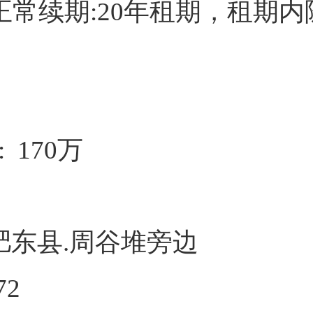
能正常续期:20年租期，租期
 170万
肥东县.周谷堆旁边
72