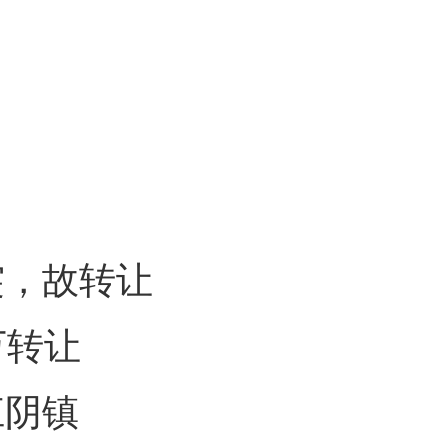
突，故转让
万转让
江阴镇