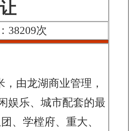
让
38209次
米，由龙湖商业管理，
闲娱乐、城市配套的最
组团、学樘府、重大、