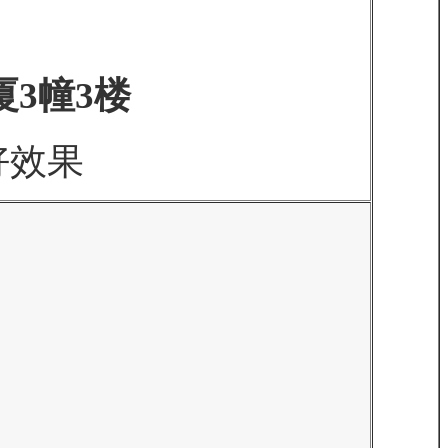
3幢3楼
好效果