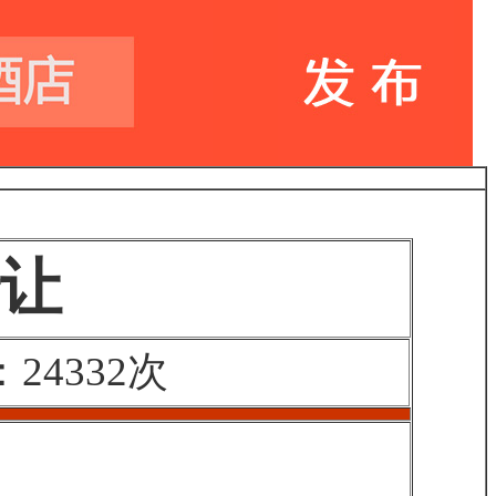
让
4332次