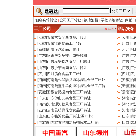
酒店宾馆转让
|
公司工厂转让
|
饭店酒楼
|
学校场地转让
|
商铺门
工厂公司
酒店宾馆
[
安徽
]
安徽六安全新食品厂转让
[
云南
]
云
[
安徽
]
安徽淮南食品工厂转让
[
广西
]
广
[
新疆
]
新疆库尔食品厂转让
[
河北
]
河
[
广东
]
家禽屠宰场转让或轩转租
[
广东
]
广
[
山东
]
山东泰安饮料食品工厂转让
[
广东
]
广州
[
山东
]
山东济宁卤肉食品厂转让
[
广东
]
广
[
四川
]
四川腊肉食品工厂转让
[
四川
]
四
[
河南
]
河南焦作武陟县速冻调理食品厂出让
[
安徽
]
合
[
河南
]
河南鹤壁牛羊肉速冻调理食品工厂转...
[
新疆
]
新
[
安徽
]
安徽合肥卤肉食品工厂转让
[
云南
]
云
[
广东
]
广东佛山丸类食品工厂转让
[
湖南
]
湖
[
河南
]
河南漯河糖果食品工厂转让
[
湖北
]
武
[
云南
]
云南昆明鲜花饼食品厂转让
[
河南
]
南
[
山东
]
山东临沂食品厂转让(调味料)
[
山东
]
青
[
内蒙古
]
内蒙古呼和浩特桶装水工厂转让
[
山西
]
太