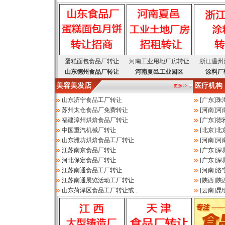
蛋糕面包食品厂转让
河南工业用地厂房转让
浙江温州
山东德州食品厂转让
河南夏邑工业园区
涂料厂
美容美发店
医疗机构
山东济宁食品工厂转让
[
广东
]
珠
苏州太仓食品厂免费转让
[
河南
]
河
福建漳州烘焙食品厂转让
[
广东
]
德
中国重汽机械厂转让
[
北京
]
北
山东潍坊烘焙食品工厂转让
[
河南
]
河
江苏南京食品厂转让
[
广东
]
深
河北保定食品厂转让
[
广东
]
深
江苏南通食品工厂转让
[
河南
]
洛
江苏南通展览活动工厂转让
[
陕西
]
陕
山东菏泽区食品工厂转让或...
[
云南
]
昆