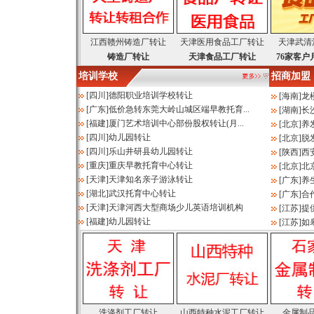
江西赣州铸造厂转让
天津医用食品工厂转让
天津武清
铸造厂转让
天津食品工厂转让
76家客户
培训学校
招商加盟
[
四川
]
德阳职业培训学校转让
[
海南
]
龙
[
广东
]
低价急转东莞大岭山城区端早教托育...
[
湖南
]
长
[
福建
]
厦门艺术培训中心部份股权转让(月...
[
北京
]
养
[
四川
]
幼儿园转让
[
北京
]
脱
[
四川
]
乐山井研县幼儿园转让
[
陕西
]
西
[
重庆
]
重庆早教托育中心转让
[
北京
]
北
[
天津
]
天津知名亲子游泳转让
[
广东
]
养
[
湖北
]
武汉托育中心转让
[
广东
]
合
[
天津
]
天津河西大型商场少儿英语培训机构
[
江苏
]
提
[
福建
]
幼儿园转让
[
江苏
]
如
洗涤剂工厂转让
山西特种水泥工厂转让
金属制