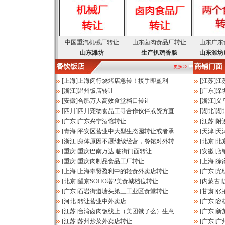
中国重汽机械厂转让
山东卤肉食品厂转让
山东广东
山东潍坊
生产扒鸡香肠
山东潍坊
餐饮饭店
商铺门面
[
上海
]
上海闵行烧烤店急转！接手即盈利
[
江苏
]
江
[
浙江
]
温州饭店转让
[
广东
]
深
[
安徽
]
合肥万人高效食堂档口转让
[
浙江
]
义
[
四川
]
四川宠物食品工寻合作伙伴或资方直...
[
湖北
]
湖
[
广东
]
广东兴宁酒馆转让
[
江苏
]
附
[
青海
]
平安区营业中大型生态园转让或者承...
[
天津
]
天
[
浙江
]
身体原因不愿继续经营，餐馆对外转...
[
北京
]
北
[
重庆
]
重庆巴南万达 临街门面转让
[
安徽
]
店
[
重庆
]
重庆肉制品食品工厂转让
[
上海
]
徐
[
上海
]
上海奉贤盈利中的轻食外卖店转让
[
广东
]
光
[
北京
]
望京SOHO塔2美食城档位转让
[
内蒙古
]
[
广东
]
石岩街道塘头第三工业区食堂转让
[
甘肃
]
张
[
河北
]
转让营业中外卖店
[
广东
]
容
[
江苏
]
台湾卤肉饭线上（美团饿了么）生意...
[
广东
]
新
[
江苏
]
苏州炒菜外卖店转让
[
广东
]
广