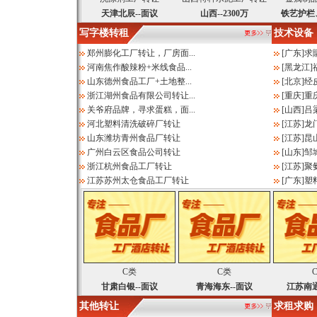
天津北辰--面议
山西--2300万
铁艺护栏
写字楼转租
技术设备
郑州膨化工厂转让，厂房面...
[
广东
]
求
河南焦作酸辣粉+米线食品...
[
黑龙江
]
山东德州食品工厂+土地整...
[
北京
]
经
浙江湖州食品有限公司转让...
[
重庆
]
重
关爷府品牌，寻求蛋糕，面...
[
山西
]
吕
河北塑料清洗破碎厂转让
[
江苏
]
龙
山东潍坊青州食品厂转让
[
江苏
]
昆
广州白云区食品公司转让
[
山东
]
邹
浙江杭州食品工厂转让
[
江苏
]
聚
江苏苏州太仓食品工厂转让
[
广东
]
塑
C类
C类
甘肃白银--面议
青海海东--面议
江苏南通-
其他转让
求租求购