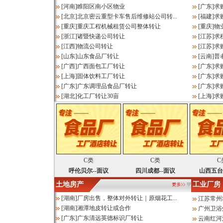
[
河南
]
睢阳区南小区物业
[
广东
]
求
[
北京
]
北京密云重型卡车售后维修站公司转...
[
福建
]
求
[
重庆
]
重庆工程机械租赁公司整体转让
[
重庆
]
物
[
浙江
]
诸暨快递公司转让
[
江苏
]
求
[
江西
]
物流公司转让
[
江苏
]
求
[
山东
]
山东食品厂转让
[
云南
]
普
[
广西
]
广西面包工厂转让
[
广东
]
求
[
上海
]
固体饮料工厂转让
[
广东
]
求
[
广东
]
广东调理品食品厂转让
[
广东
]
求
[
湖北
]
化工厂转让30亩
[
上海
]
求
C类
C类
C
呼伦贝尔--面议
四川成都--面议
山西五台
土地房产
工业厂房
[
湖南
]
厂房出售，整体对外转让｜原烟花工...
江苏常州
[
湖南
]
湘潭地皮转让或合作
广州卫浴
[
广东
]
广东清远英德标识厂转让
云南红河