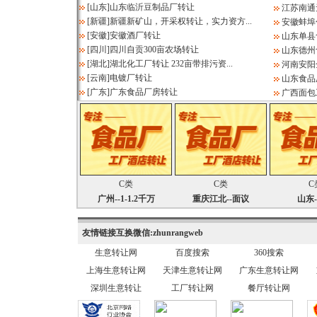
[
山东
]
山东临沂豆制品厂转让
江苏南通
[
新疆
]
新疆新矿山，开采权转让，实力资方...
安徽蚌埠
[
安徽
]
安徽酒厂转让
山东单县
[
四川
]
四川自贡300亩农场转让
山东德州
[
湖北
]
湖北化工厂转让 232亩带排污资...
河南安阳
[
云南
]
电镀厂转让
山东食品
[
广东
]
广东食品厂房转让
广西面包
C类
C类
C
广州--1-1.2千万
重庆江北--面议
山东
友情链接互换微信:zhunrangweb
生意转让网
百度搜索
360搜索
上海生意转让网
天津生意转让网
广东生意转让网
深圳生意转让
工厂转让网
餐厅转让网